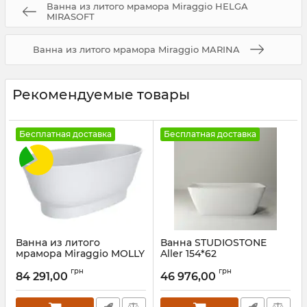
Ванна из литого мрамора Miraggio HELGA
MIRASOFT
Ванна из литого мрамора Miraggio MARINA
Рекомендуемые товары
Бесплатная доставка
Бесплатная доставка
Ванна из литого
Ванна STUDIOSTONE
мрамора Miraggio MOLLY
Aller 154*62
MIRASOFT
Артикул:
ALL154062
грн
грн
84 291,00
46 976,00
Артикул:
0001030