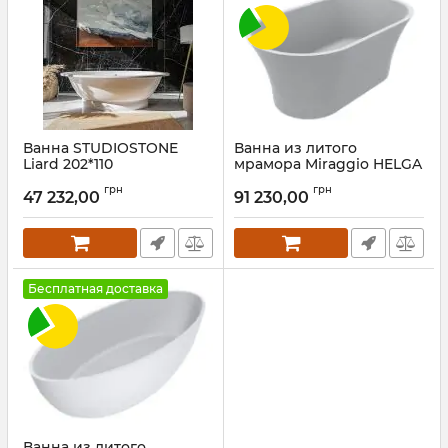
Ванна STUDIOSTONE
Ванна из литого
Liard 202*110
мрамора Miraggio HELGA
MIRASOFT
Артикул:
LIA202110
грн
грн
47 232,00
91 230,00
Артикул:
0002547
Бесплатная доставка
Ванна из литого