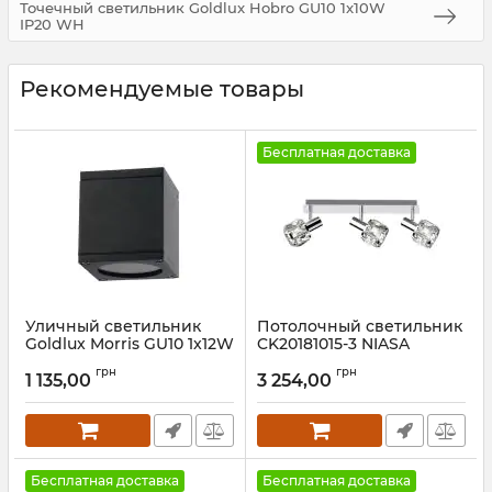
Точечный светильник Goldlux Hobro GU10 1x10W
IP20 WH
Рекомендуемые товары
Бесплатная доставка
Уличный светильник
Потолочный светильник
Goldlux Morris GU10 1x12W
CK20181015-3 NIASA
IP54 BK
Артикул:
CK20181015-3
грн
грн
1 135,00
3 254,00
Артикул:
323255
Бесплатная доставка
Бесплатная доставка