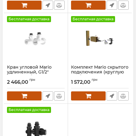
Бесплатная доставка
Бесплатная доставка
Кран угловой Mario
Комплект Mario скрытого
удлиненный, G1/2"
подключения (круглую
комплект белый глянец
трубу) золото сатин
грн
грн
2 466,00
1 572,00
Артикул:
4.0.0101.55.P-WG
Артикул:
3.0.0900.0.P-GS
Бесплатная доставка