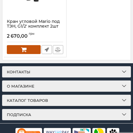
Кран угловой Mario под
ТЭН, G1/2' комплект 2шт
черный мат
грн
2 670,00
Артикул:
4.0.0500.55.P-BM
КОНТАКТЫ
О МАГАЗИНЕ
КАТАЛОГ ТОВАРОВ
ПОДПИСКА