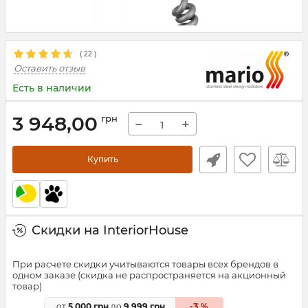
(
22
)
Оставить отзыв
Есть в наличии
3 948,00
грн
−
+
Купить
Скидки на InteriorHouse
При расчете скидки учитываются товары всех брендов в
одном заказе (скидка не распространяется на акционный
товар)
3
от
5 000 грн
до
9 999 грн
-
%