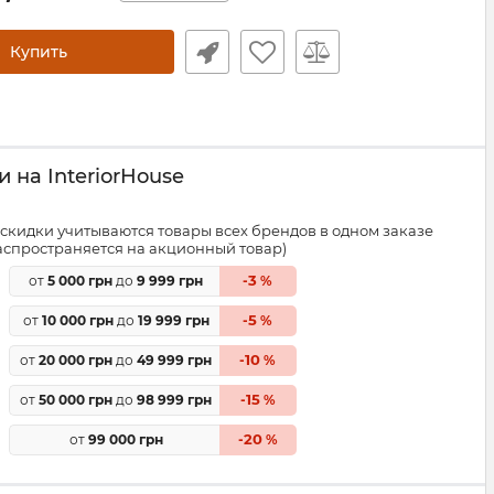
Купить
 на InteriorHouse
скидки учитываются товары всех брендов в одном заказе
распространяется на акционный товар)
3
от
5 000 грн
до
9 999 грн
-
%
5
от
10 000 грн
до
19 999 грн
-
%
10
от
20 000 грн
до
49 999 грн
-
%
15
от
50 000 грн
до
98 999 грн
-
%
20
от
99 000 грн
-
%