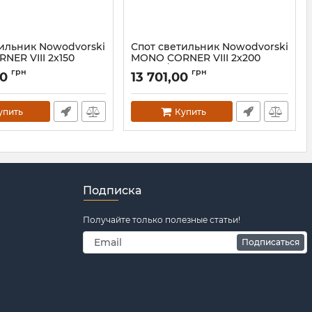
тильник Nowodvorski
Спот светильник Nowodvorski
ER VIII 2x150
MONO CORNER VIII 2x200
BLACK/GOLD
1
грн
грн
00
13 701,00
Артикул:
7702
упить
Купить
Подписка
Получайте только полезные статьи!
Подписаться