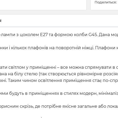
Поделиться:
ы
лампи з цоколем Е27 та формою колби G45. Дана мод
анки і кількох плафонів на поворотній ніжці. Плафон
ати світлом у приміщенні – все можна спрямувати в 
на на білу стелю (так створюється рівномірне розсія
хні. Таким чином освітлення приміщення стає по-с
ими будуть в приміщеннях в стилях модерн, мінімаліз
орисним скрізь, де потрібне якісне загальне або лока