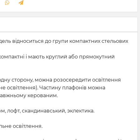
ель відноситься до групи компактних стельових
и компактні і мають круглий або прямокутний
одну сторону, можна розосередити освітлення
не освітлення). Частину плафонів можна
правжньому керованим.
м, лофт, скандинавський, эклектика.
льне освітлення.