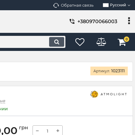
Обратная связь
Русский
+380970066003
0
1
1023111
Артикул:
зыв
ичии
0,00
грн
−
+