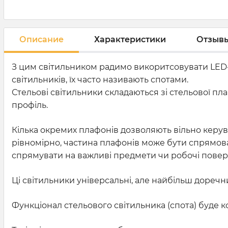
Описание
Характеристики
Отзыв
З цим світильником радимо викоритсовувати LED-
світильників, їх часто називають спотами.
Стельові світильники складаються зі стельової пл
профіль.
Кілька окремих плафонів дозволяють вільно керув
рівномірно, частина плафонів може бути спрямова
спрямувати на важливі предмети чи робочі повер
Ці світильники універсальні, але найбільш доречн
Функціонал стельового світильника (спота) буде к