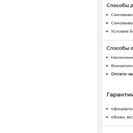
Способы 
Самовывоз
Самовывоз
Условия б
Способы 
Наличным
Безналич
Оплата ча
Гарантии
официальн
обмен, во