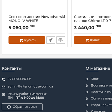
Спот светильник Nowodvorski
Светильник потоло
MONO IV WHITE
планке Chime L110-
Артикул:
7812
Артикул:
1032211
грн
грн
5 060,00
3 440,00
Купить
Купить
Контакты
О магазине
+380970066003
Блог
Доставка и о
admin@interiorhouse.com.ua
Политика ко
Режим работы магазина:
ПН - ПТ: с 9:00 до 18:00
Обмін та пов
Угода корист
Обратная связь
Контакты