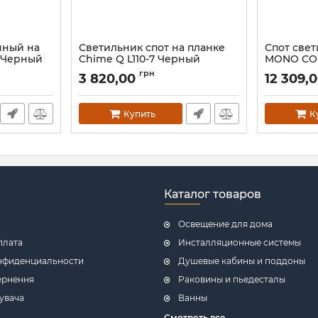
чный на
Светильник спот на планке
Спот све
7 Черный
Chime Q L110-7 Черный
MONO CORN
Артикул:
1051911
Артикул:
772
грн
3 820,00
12 309,
Купить
К
Каталог товаров
Освещение для дома
плата
Инсталляционные системы
нфиденциальности
Душевые кабины и поддоны
ернення
Раковины и пьедесталы
увача
Ванны
Смотреть все