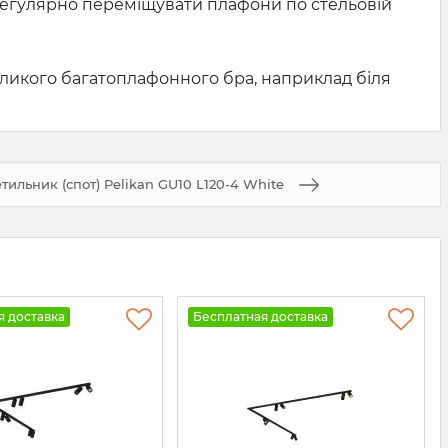
регулярно переміщувати плафони по стельовій
великого багатоплафонного бра, наприклад біля
ильник (спот) Pelikan GU10 L120-4 White
я доставка
Бесплатная доставка