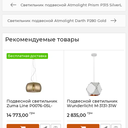
Светильник подвесной Atmolight Prism P315 SilverL
Светильник подвесной Atmolight Darth P280 Gold
Рекомендуемые товары
Бесплатная доставка
Подвесной светильник
Подвесной светильник
Zuma Line P0076-05L-
Wunderlicht M-3131-31W
F7HF Crystal
Артикул:
M-3131-31W
грн
грн
14 773,00
2 835,00
Артикул:
P0076-05L-F7HF