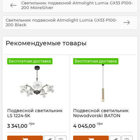
Светильник подвесной Atmolight Lumia GX53 P100-
200 MoireSilver
Светильник подвесной Atmolight Lumia GX53 P100-
200 Black
Рекомендуемые товары
Бесплатная доставка
Бесплатная доставка
Подвесной светильник
Подвесной светильник
LS 1224-5K
Nowodvorski BATON
SOLID BRASS M
Артикул:
26607
грн
грн
3 341,00
4 045,00
Артикул:
7851