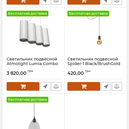
Бесплатная доставка
Бесплатная доставка
Светильник подвесной
Светильник подвесной
Atmolight Lumia Combo
Spider-1 Black/BrushGold
GA4 P75-200 White
Артикул:
1802130
грн
грн
3 820,00
420,00
Артикул:
1291412
Бесплатная доставка