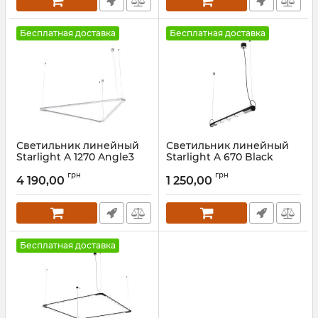
Бесплатная доставка
Бесплатная доставка
Светильник линейный
Светильник линейный
Starlight A 1270 Angle3
Starlight A 670 Black
White
Артикул:
3531111
грн
грн
4 190,00
1 250,00
Артикул:
3541412
Бесплатная доставка