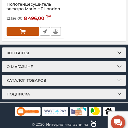
Полотенцесушитель
электро Mario HF London
770х530 черный мат
грн
8 496,00
12 138,00
Артикул:
6.1.0102.06.BM
КОНТАКТЫ
О МАГАЗИНЕ
КАТАЛОГ ТОВАРОВ
ПОДПИСКА
© 2026
Интернет-магазин на