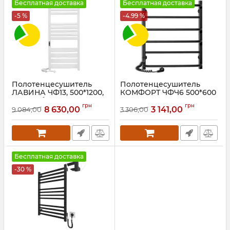
Бесплатная доставка
Бесплатная доставка
-5 %
-4.99 %
Полотенцесушитель
Полотенцесушитель
ЛАВИНА ЧФ13, 500*1200,
КОМФОРТ ЧФЧ6 500*600
левый, белый
левый, черный мат
грн
грн
8 630,00
3 141,00
9 084,00
3 306,00
Артикул:
75201089
Артикул:
73207640
Бесплатная доставка
-30 %