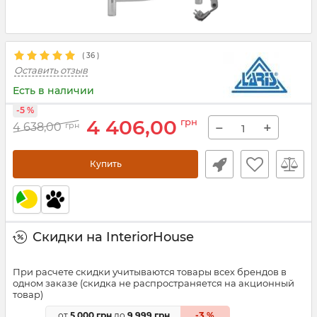
(
36
)
Оставить отзыв
Есть в наличии
-5 %
4 406,00
грн
−
+
4 638,00
грн
Купить
Скидки на InteriorHouse
При расчете скидки учитываются товары всех брендов в
одном заказе (скидка не распространяется на акционный
товар)
3
от
5 000 грн
до
9 999 грн
-
%