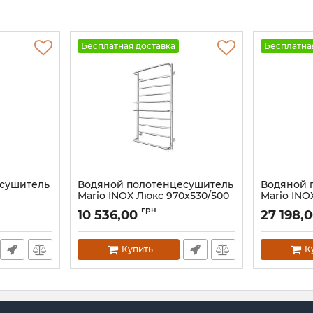
Бесплатная доставка
Бесплатна
есушитель
Водяной полотенцесушитель
Водяной 
Mario INOX Люкс 970х530/500
Mario INOX
 глянец
белый глянец
бронза
грн
10 536,00
27 198,
Артикул:
1.074.044580.0-WG
Артикул:
1.0
Купить
К