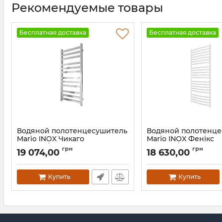
Рекомендуемые товары
Бесплатная доставка
Бесплатная доставка
Водяной полотенцесушитель
Водяной полотенц
Mario INOX Чикаго
Mario INOX Фенікс
970х430/400 графит
1170х530/500 белый
грн
грн
19 074,00
18 630,00
Артикул:
1.7.052042.P-GR
Артикул:
1.6.044625.P-WG
Купить
Купить