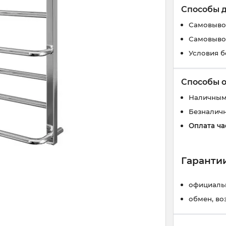
Способы 
Самовывоз
Самовывоз
Условия б
Способы 
Наличным
Безналич
Оплата ча
Гарантии
официальн
обмен, во