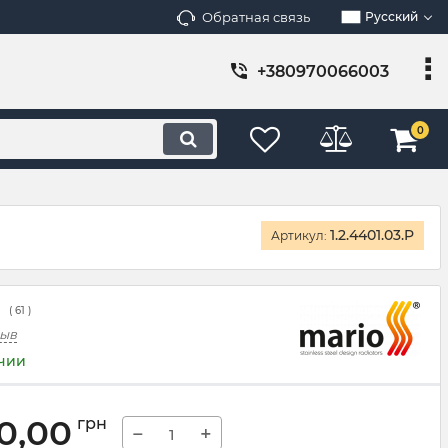
Обратная связь
Русский
+380970066003
0
1.2.4401.03.P
Артикул:
(
61
)
зыв
ичии
60,00
грн
−
+