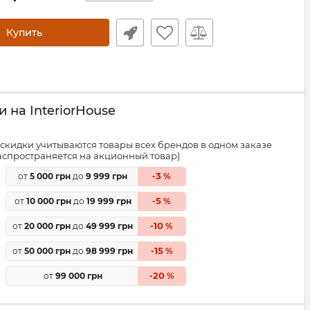
Купить
 на InteriorHouse
скидки учитываются товары всех брендов в одном заказе
распространяется на акционный товар)
3
от
5 000 грн
до
9 999 грн
-
%
5
от
10 000 грн
до
19 999 грн
-
%
10
от
20 000 грн
до
49 999 грн
-
%
15
от
50 000 грн
до
98 999 грн
-
%
20
от
99 000 грн
-
%