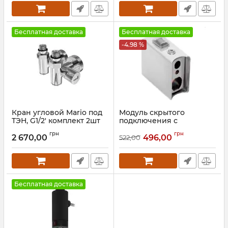
Бесплатная доставка
Бесплатная доставка
-4.98 %
Кран угловой Mario под
Модуль скрытого
ТЭН, G1/2' комплект 2шт
подключения с
графит
выключателем, хром
грн
грн
2 670,00
496,00
522,00
Артикул:
4.0.0500.55.P-GR
Артикул:
73207634
Бесплатная доставка