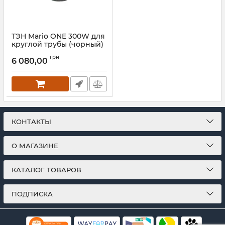
ТЭН Mario ONE 300W для
круглой трубы (чорный)
черный мат
грн
6 080,00
Артикул:
6.027.047416.BM-BM
КОНТАКТЫ
О МАГАЗИНЕ
КАТАЛОГ ТОВАРОВ
ПОДПИСКА