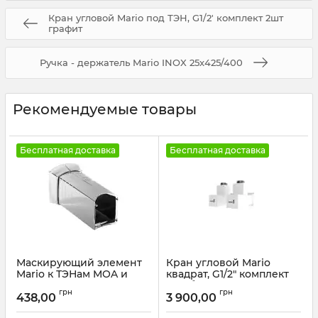
Кран угловой Mario под ТЭН, G1/2' комплект 2шт
графит
Ручка - держатель Mario INOX 25х425/400
Рекомендуемые товары
Бесплатная доставка
Бесплатная доставка
Маскирующий элемент
Кран угловой Mario
Mario к ТЭНам MOA и
квадрат, G1/2" комплект
MEG
2шт белый мат
грн
грн
438,00
3 900,00
Артикул:
23046
Артикул:
4.0.0201.56.P-WM