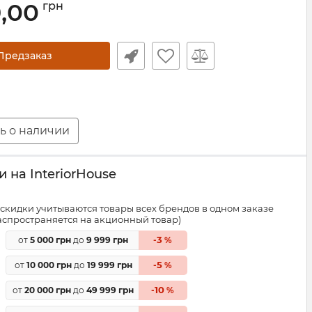
9,00
грн
Предзаказ
ь о наличии
 на InteriorHouse
скидки учитываются товары всех брендов в одном заказе
распространяется на акционный товар)
3
от
5 000 грн
до
9 999 грн
-
%
5
от
10 000 грн
до
19 999 грн
-
%
10
от
20 000 грн
до
49 999 грн
-
%