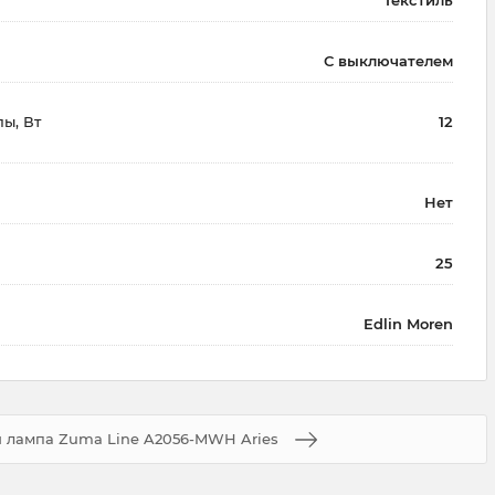
Текстиль
С выключателем
ы, Вт
12
Нет
25
Edlin Moren
я лампа Zuma Line A2056-MWH Aries