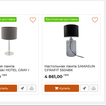
я доставка
Бесплатная доставка
ая лампа
Настольная лампа SAMASUN
ki HOTEL GRAY I
GFRAFIT 5504BK
1
Артикул:
5504BK
грн
грн
0
4 861,00
упить
Купить