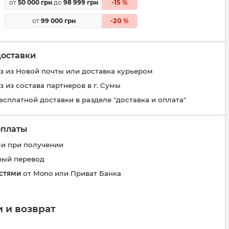
15
от
50 000 грн
до
98 999 грн
-
%
20
от
99 000 грн
-
%
доставки
 из Новой почты или доставка курьером
 из состава партнеров в г. Сумы
есплатной доставки в разделе "доставка и оплата"
оплаты
и при получении
ный перевод
стями
от Mono или Приват Банка
 и возврат