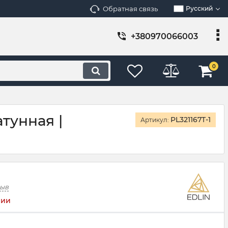
Обратная связь
Русский
+380970066003
0
атунная |
PL321167T-1
Артикул:
зыв
чии