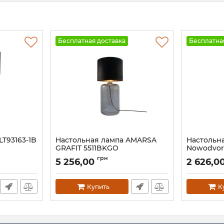
Бесплатная доставка
Бесплатна
LT93163-1B
Настольная лампа AMARSA
Настольн
GRAFIT 5511BKGO
Nowodvors
Артикул:
5511BKGO
Артикул:
930
грн
5 256,00
2 626,0
Купить
К