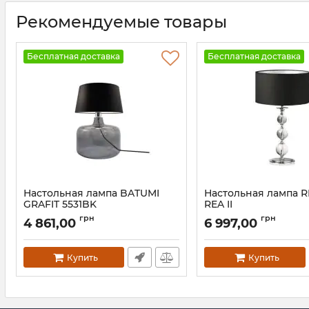
Рекомендуемые товары
Бесплатная доставка
Бесплатная доставка
Настольная лампа BATUMI
Настольная лампа R
GRAFIT 5531BK
REA II
Артикул:
5531BK
Артикул:
RLT93163-1B
грн
грн
4 861,00
6 997,00
Купить
Купить