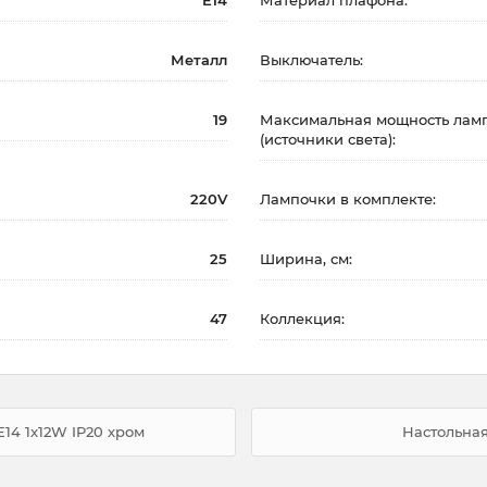
E14
Материал плафона:
Металл
Выключатель:
19
Максимальная мощность ламп
(источники света):
220V
Лампочки в комплекте:
25
Ширина, см:
47
Коллекция:
E14 1x12W IP20 хром
Настольна