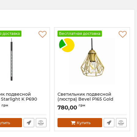
я доставка
Бесплатная доставка
ик подвесной
Светильник подвесной
 Starlight K Р690
(люстра) Bevel P165 Gold
Артикул:
2091710
грн
грн
0
780,00
211
упить
Купить