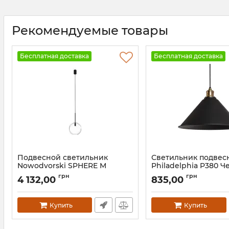
Рекомендуемые товары
Бесплатная доставка
Бесплатная доставка
Подвесной светильник
Светильник подвес
Nowodvorski SPHERE M
Philadelphia P380 
Артикул:
7848
Артикул:
1556
грн
грн
4 132,00
835,00
Купить
Купить