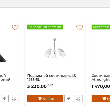
Бесплатная доставка
Бесплатна
ной
Подвесной светильник LS
Светильн
Черный
1265-5L
Atmolight
Black
Артикул:
26658
грн
3 230,00
1 470,0
Артикул:
3551
Купить
К