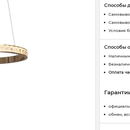
Способы 
Самовывоз
Самовывоз
Условия б
Способы 
Наличным
Безналич
Оплата ча
Гарантии
официальн
обмен, во