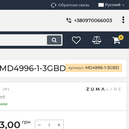
Обратная связь
Русский
+380970066003
0
 MD4996-1-3GBD
MD4996-1-3GBD
Артикул:
(
17
)
зыв
ичии
3,00
грн
−
+