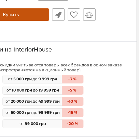
Купить
 на InteriorHouse
скидки учитываются товары всех брендов в одном заказе
распространяется на акционный товар)
3
от
5 000 грн
до
9 999 грн
-
%
5
от
10 000 грн
до
19 999 грн
-
%
10
от
20 000 грн
до
49 999 грн
-
%
15
от
50 000 грн
до
98 999 грн
-
%
20
от
99 000 грн
-
%