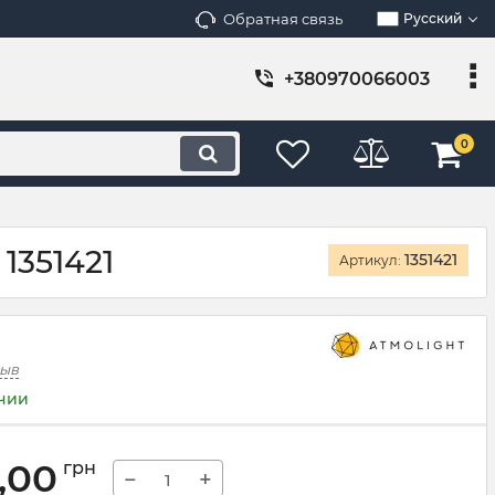
Обратная связь
Русский
+380970066003
0
1351421
1351421
Артикул:
зыв
ичии
,00
грн
−
+