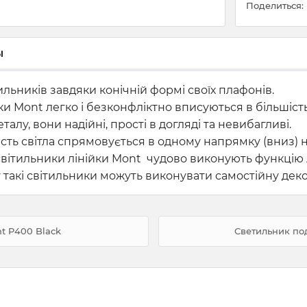
Поделиться:
ы
ильників завдяки конічній формі своїх плафонів.
 Mont легко і безконфліктно вписуються в більшість 
лу, вони надійні, прості в догляді та невибагливі.
ть світла спрямовується в одному напрямку (вниз) на
 світильники лінійки Mont чудово виконують функцію
 такі світильники можуть виконувати самостійну дек
t P400 Black
Светильник под