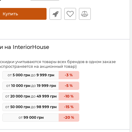
Купить
 на InteriorHouse
скидки учитываются товары всех брендов в одном заказе
распространяется на акционный товар)
3
от
5 000 грн
до
9 999 грн
-
%
5
от
10 000 грн
до
19 999 грн
-
%
10
от
20 000 грн
до
49 999 грн
-
%
15
от
50 000 грн
до
98 999 грн
-
%
20
от
99 000 грн
-
%