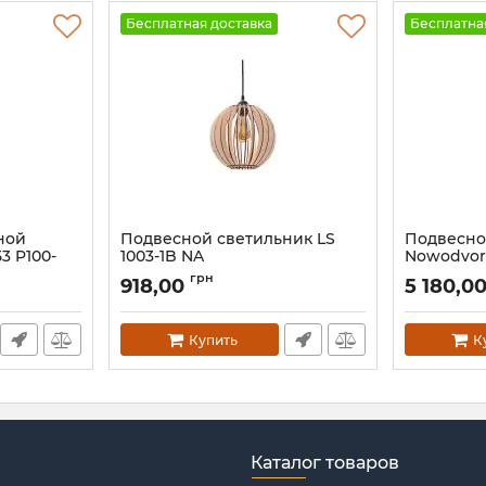
Бесплатная доставка
Бесплатна
ной
Подвесной светильник LS
Подвесно
3 P100-
1003-1B NA
Nowodvor
Артикул:
26074
Артикул:
46
грн
918,00
5 180,0
Купить
К
Каталог товаров