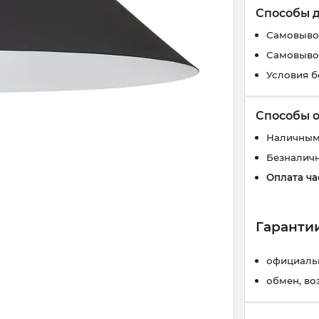
Способы 
Самовывоз
Самовывоз
Условия б
Способы 
Наличным
Безналич
Оплата ча
Гарантии
официальн
обмен, во