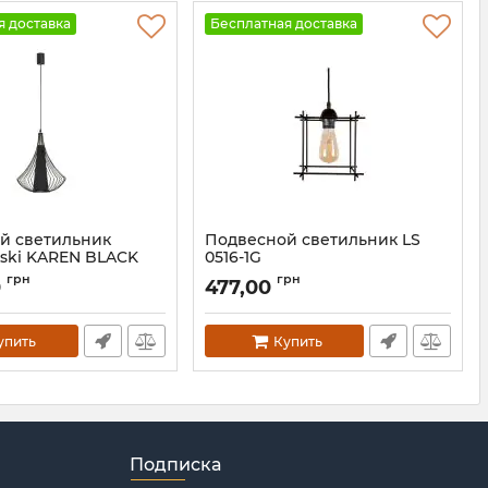
я доставка
Бесплатная доставка
й светильник
Подвесной светильник LS
ski KAREN BLACK
0516-1G
07
Артикул:
26020
грн
грн
0
477,00
упить
Купить
Подписка