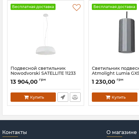
Бесплатная доставка
Бесплатная доставка
Подвесной светильник
Светильник подвес
Nowodvorski SATELLITE 11233
Atmolight Lumia GX5
200 MoireSilver
Артикул:
11233
грн
грн
13 904,00
1 230,00
Артикул:
1291915
Купить
Купить
Контакты
О магазине