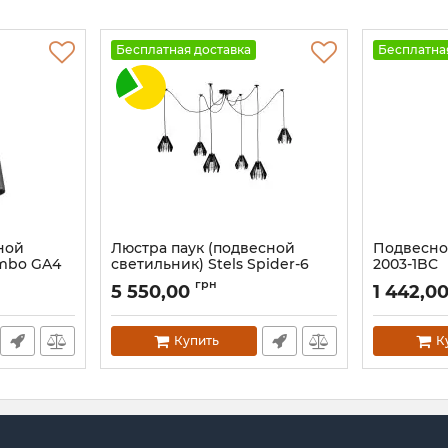
Бесплатная доставка
Бесплатна
ной
Люстра паук (подвесной
Подвесно
ombo GA4
светильник) Stels Spider-6
2003-1BC
BlackPearl
Артикул:
258
грн
5 550,00
1 442,0
Артикул:
2511319
Купить
К