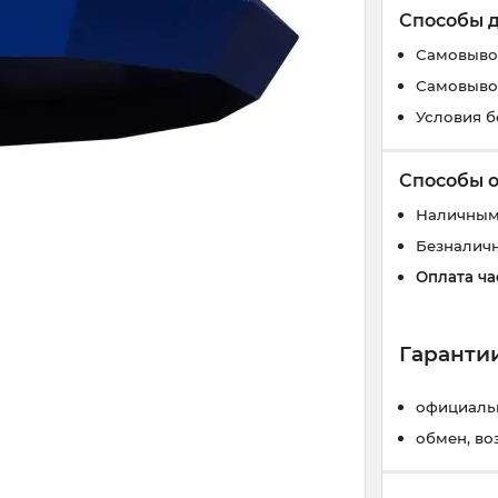
Способы 
Самовывоз
Самовывоз
Условия б
Способы 
Наличным
Безналич
Оплата ча
Гарантии
официальн
обмен, во