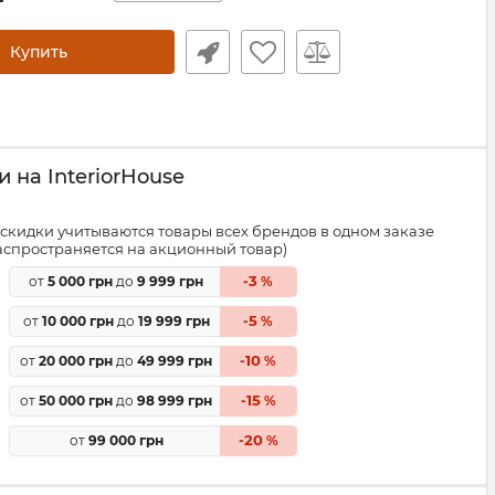
Купить
 на InteriorHouse
скидки учитываются товары всех брендов в одном заказе
распространяется на акционный товар)
3
от
5 000 грн
до
9 999 грн
-
%
5
от
10 000 грн
до
19 999 грн
-
%
10
от
20 000 грн
до
49 999 грн
-
%
15
от
50 000 грн
до
98 999 грн
-
%
20
от
99 000 грн
-
%