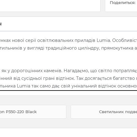
Поделиться:
ы
ках нової серії освітлювальних приладів Lumia. Особливіст
ильників у вигляді традиційного циліндру, прямокутника а
як у дорогоцінних каменів. Нагадаємо, що світло потрапляє 
 від сусідньої грані відтінок. Так досягається багатство відт
ьника Lumia так само дає свій унікальний відтінок основно
n P350-220 Black
Светильник подве