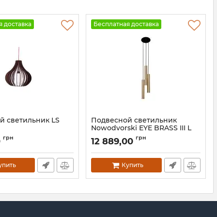
я доставка
Бесплатная доставка
й светильник LS
Подвесной светильник
Nowodvorski EYE BRASS III L
70
Артикул:
8915
грн
грн
0
12 889,00
упить
Купить