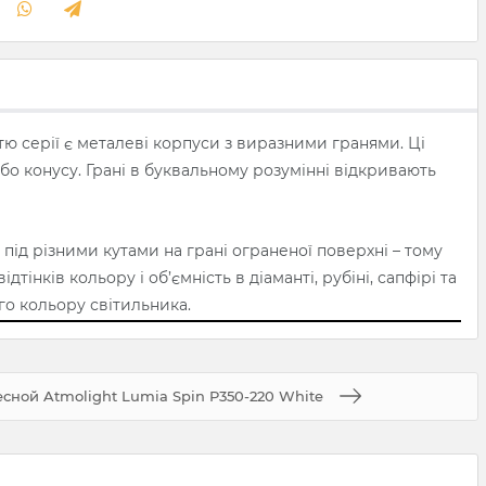
ю серії є металеві корпуси з виразними гранями. Ці
бо конусу. Грані в буквальному розумінні відкривають
під різними кутами на грані ограненої поверхні – тому
інків кольору і об’ємність в діаманті, рубіні, сапфірі та
го кольору світильника.
сной Atmolight Lumia Spin P350-220 White