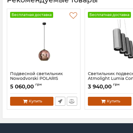
Бесплатная доставка
Бесплатная доставка
Подвесной светильник
Светильник подвес
Nowodvorski POLARIS
Atmolight Lumia C
COPPER
P75-200 MoireSilver
грн
грн
5 060,00
3 940,00
Артикул:
9058
Артикул:
1291415
Купить
Купить