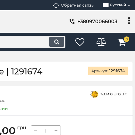
Обратная связь
Русский
+380970066003
0
 | 1291674
1291674
Артикул:
зыв
ичии
,00
грн
−
+