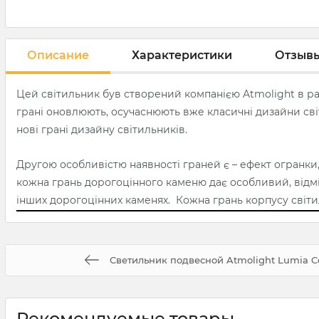
Описание
Характеристики
Отзыв
Цей світильник був створений компанією Atmolight в рам
грані оновлюють, осучаснюють вже класичні дизайни світ
нові грані дизайну світильників.
Другою особливістю наявності граней є – ефект огранки, 
кожна грань дорогоцінного каменю дає особливий, відмінний
інших дорогоцінних каменях. Кожна грань корпусу світил
Светильник подвесной Atmolight Lumia Co
Рекомендуемые товары