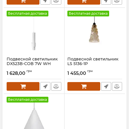
Бесплатная доставка
Бесплатная доставка
Подвесной светильник
Подвесной светильник
DX523B-COB 7W WH
LS 5136-1P
3000K
Артикул:
25812
грн
грн
1 628,00
1 455,00
Артикул:
26881
Бесплатная доставка