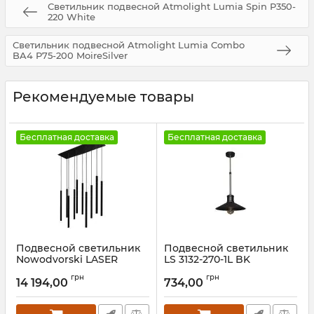
Светильник подвесной Atmolight Lumia Spin P350-
220 White
Светильник подвесной Atmolight Lumia Combo
BA4 P75-200 MoireSilver
Рекомендуемые товары
Бесплатная доставка
Бесплатная доставка
Подвесной светильник
Подвесной светильник
Nowodvorski LASER
LS 3132-270-1L BK
BLACK X
Артикул:
25943
грн
грн
14 194,00
734,00
Артикул:
8923