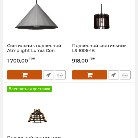
Светильник подвесной
Подвесной светильник
Atmolight Lumia Con
LS 1006-1B
P350-220 MoireSilver
Артикул:
25858
грн
грн
1 700,00
918,00
Артикул:
1291715
Бесплатная доставка
Подвесной светильник