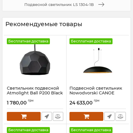
Подвесной светильник LS 1304-1B
Рекомендуемые товары
Бесплатная доставка
Бесплатная доставка
Светильник подвесной
Подвесной светильник
Atmolight Ball P200 Black
Nowodvorski CANOE
BLACK
Артикул:
1431111
грн
грн
1 780,00
24 633,00
Артикул:
7926
Бесплатная доставка
Бесплатная доставка