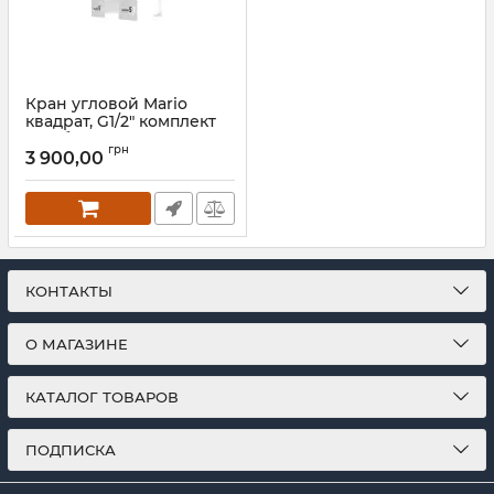
Кран угловой Mario
квадрат, G1/2" комплект
2шт белый глянец
грн
3 900,00
Артикул:
4.0.0201.56.P-WG
КОНТАКТЫ
О МАГАЗИНЕ
КАТАЛОГ ТОВАРОВ
ПОДПИСКА