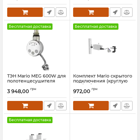
Бесплатная доставка
Бесплатная доставка
ТЭН Mario MEG 600W для
Комплект Mario скрытого
полотенцесушителя
подключения (круглую
черный мат
трубу) белый глянец
грн
грн
3 948,00
972,00
Артикул:
5.0.1006.0.P-BM
Артикул:
3.0.0900.0.P-WG
Бесплатная доставка