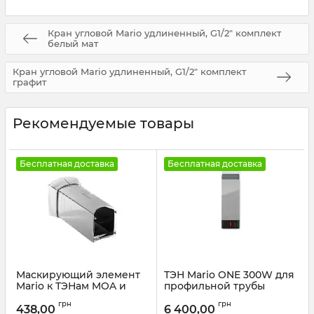
Кран угловой Mario удлиненный, G1/2" комплект
белый мат
Кран угловой Mario удлиненный, G1/2" комплект
графит
Рекомендуемые товары
Бесплатная доставка
Бесплатная доставка
Маскирующий элемент
ТЭН Mario ONE 300W для
Mario к ТЭНам MOA и
профильной трубы
MEG
Артикул:
6.027.047411.P
грн
грн
438,00
6 400,00
Артикул:
23046