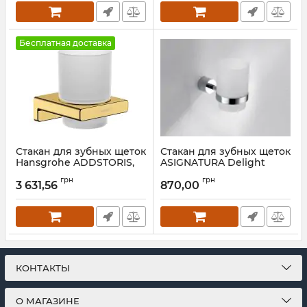
Бесплатная доставка
Стакан для зубных щеток
Стакан для зубных щеток
Hansgrohe ADDSTORIS,
ASIGNATURA Delight
полированное золото
Артикул:
75601800
грн
грн
3 631,56
870,00
Артикул:
41749990
КОНТАКТЫ
О МАГАЗИНЕ