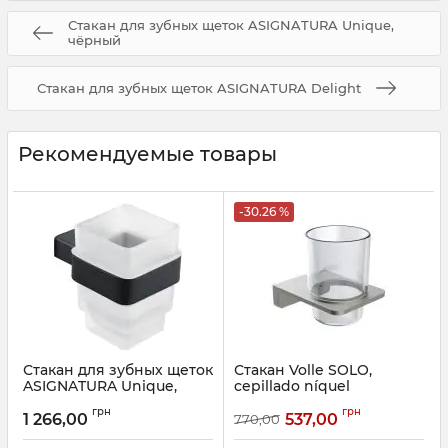
Стакан для зубных щеток ASIGNATURA Unique,
чёрный
Стакан для зубных щеток ASIGNATURA Delight
Рекомендуемые товары
-30.26 %
Стакан для зубных щеток
Стакан Volle SOLO,
ASIGNATURA Unique,
cepillado níquel
чёрный
Артикул:
2510.220102
грн
грн
1 266,00
537,00
770,00
Артикул:
85601802