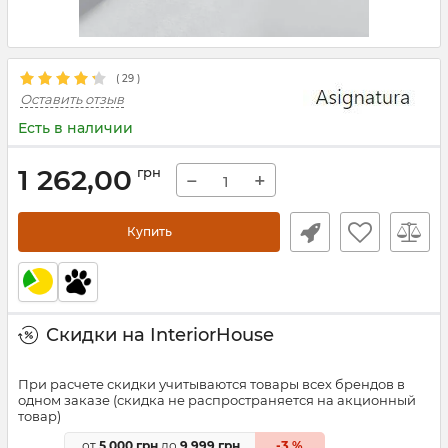
(
29
)
Оставить отзыв
Есть в наличии
1 262,00
грн
−
+
Купить
Скидки на InteriorHouse
При расчете скидки учитываются товары всех брендов в
одном заказе (скидка не распространяется на акционный
товар)
3
от
5 000 грн
до
9 999 грн
-
%