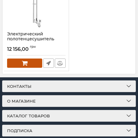
Электрический
полотенцесушитель
Mario e-INOX Соле
грн
1170х140 TR 2.0 K
12 156,00
Артикул:
2.13.046353.P
КОНТАКТЫ
О МАГАЗИНЕ
КАТАЛОГ ТОВАРОВ
ПОДПИСКА