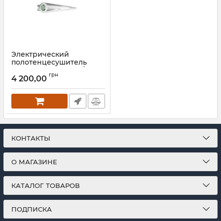
Электрический
полотенцесушитель
Mario Нота-I 30x630/85
грн
4 200,00
Артикул:
2.13.046002.0
КОНТАКТЫ
О МАГАЗИНЕ
КАТАЛОГ ТОВАРОВ
ПОДПИСКА