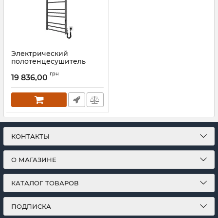
Электрический
полотенцесушитель
Mario Премиум Классик-I
грн
1100х500/80 TR К графит
19 836,00
Артикул:
2.2.1610.03.P-GR
КОНТАКТЫ
О МАГАЗИНЕ
КАТАЛОГ ТОВАРОВ
ПОДПИСКА