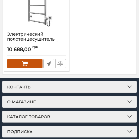
Электрический
полотенцесушитель
Mario Hotel-I 650х430/240
грн
TR К золото лайт сатин
10 688,00
Артикул:
2.3.6200.11.P-GLS
КОНТАКТЫ
О МАГАЗИНЕ
КАТАЛОГ ТОВАРОВ
ПОДПИСКА