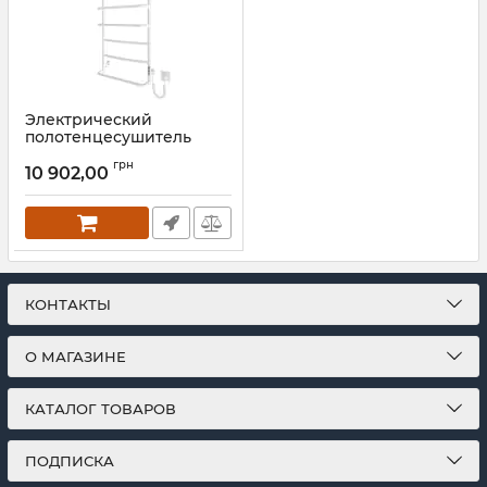
Электрический
полотенцесушитель
Mario Люкс НР-I
грн
1090х530/150 TR К белый
10 902,00
мат
Артикул:
2.3.0317.10.P-WM
КОНТАКТЫ
О МАГАЗИНЕ
КАТАЛОГ ТОВАРОВ
ПОДПИСКА