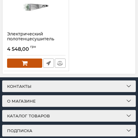
Электрический
полотенцесушитель
Mario Аккордо-I
грн
30х630/85
4 548,00
Артикул:
2.13.046003.0
КОНТАКТЫ
О МАГАЗИНЕ
КАТАЛОГ ТОВАРОВ
ПОДПИСКА