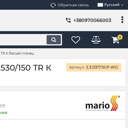
Обратная связь
Русский
+380970066003
0
 TR К белый глянец
530/150 TR К
2.3.0317.10.P-WG
Артикул:
зыв
ичии