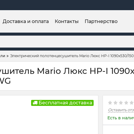
Доставка и оплата
Контакты
Партнерство
ели
Электрический полотенцесушитель Mario Люкс НР-I 1090х530/150
итель Mario Люкс НР-I 1090х
-WG
Бесплатная доставка
Оставить от
Есть в нал