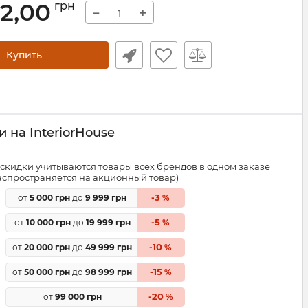
02,00
грн
−
+
Купить
 на InteriorHouse
скидки учитываются товары всех брендов в одном заказе
распространяется на акционный товар)
3
от
5 000 грн
до
9 999 грн
-
%
5
от
10 000 грн
до
19 999 грн
-
%
10
от
20 000 грн
до
49 999 грн
-
%
15
от
50 000 грн
до
98 999 грн
-
%
20
от
99 000 грн
-
%