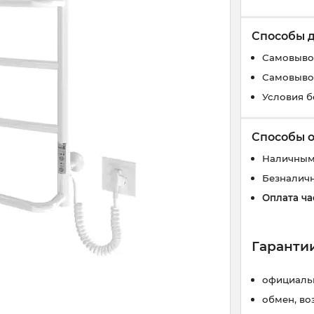
Способы 
Самовывоз
Самовывоз
Условия б
Способы 
Наличным
Безналич
Оплата ча
Гарантии
официальн
обмен, во