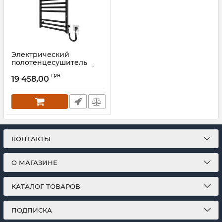
Электрический
полотенцесушитель
Mario Киото-I 770х530/80
грн
TR К 2.0 черный мат
19 458,00
Артикул:
2.2.2200.03.P-BM
КОНТАКТЫ
О МАГАЗИНЕ
КАТАЛОГ ТОВАРОВ
ПОДПИСКА