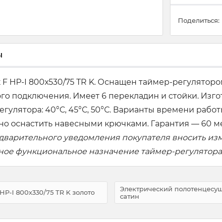
Поделиться:
ы
F НР-I 800х530/75 TR K. Оснащен таймер-регуляторо
го подключения. Имеет 6 перекладин и стойки. Изг
ятора: 40°С, 45°С, 50°С. Варианты времени работы: 
о оснастить навесными крючками. Гарантия — 60 м
едварительного уведомления покупателя вносить из
вное функциональное назначение таймер-регулятора
Электрический полотенцесуши
Р-I 800х330/75 TR K золото
сатин