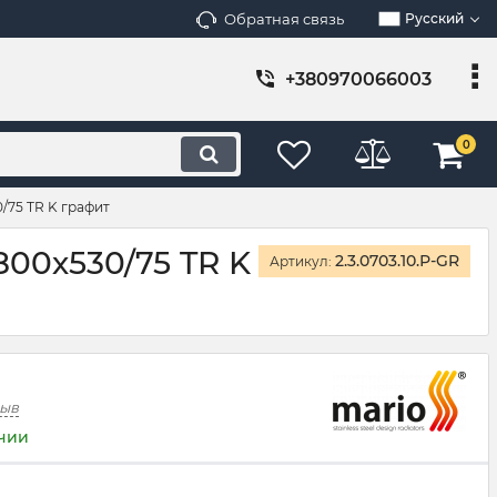
Обратная связь
Русский
+380970066003
0
/75 TR K графит
00х530/75 TR K
2.3.0703.10.Р-GR
Артикул:
зыв
ичии