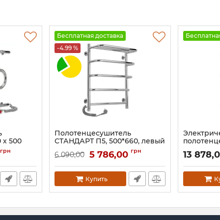
Бесплатная доставка
Бесплатна
-4.99 %
ь
Полотенцесушитель
Электрич
 х 500
СТАНДАРТ П5, 500*660, левый
полотенц
с полкой
Люкс НР-I
грн
грн
0
5 786,00
13 878,
6 090,00
золото
Артикул:
73207176
Артикул:
2.3.
Купить
К