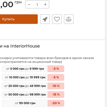
2,00
грн
−
+
Купить
 на InteriorHouse
скидки учитываются товары всех брендов в одном заказе
распространяется на акционный товар)
3
от
5 000 грн
до
9 999 грн
-
%
5
от
10 000 грн
до
19 999 грн
-
%
10
от
20 000 грн
до
49 999 грн
-
%
15
от
50 000 грн
до
98 999 грн
-
%
20
от
99 000 грн
-
%