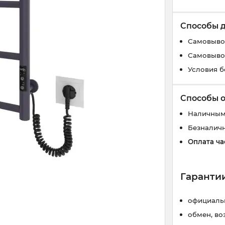
Способы 
Самовывоз
Самовывоз
Условия б
Способы 
Наличным
Безналич
Оплата ча
Гарантии
официальн
обмен, во