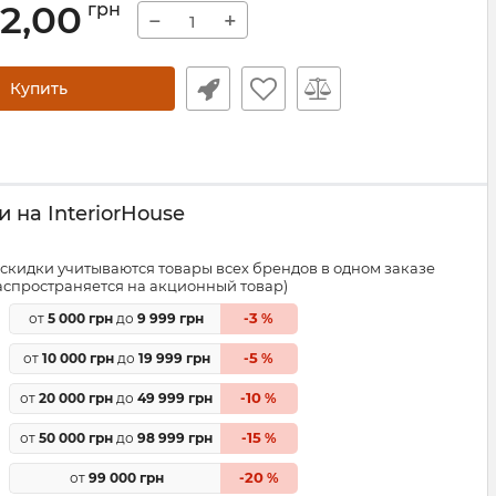
62,00
грн
−
+
Купить
 на InteriorHouse
скидки учитываются товары всех брендов в одном заказе
распространяется на акционный товар)
3
от
5 000 грн
до
9 999 грн
-
%
5
от
10 000 грн
до
19 999 грн
-
%
10
от
20 000 грн
до
49 999 грн
-
%
15
от
50 000 грн
до
98 999 грн
-
%
20
от
99 000 грн
-
%