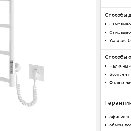
Способы 
Самовывоз
Самовывоз
Условия б
Способы 
Наличным
Безналич
Оплата ча
Гарантии
официальн
обмен, во