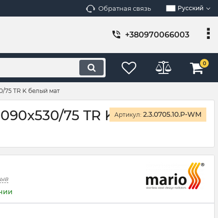
Обратная связь
Русский
+380970066003
0
0/75 TR K белый мат
090х530/75 TR K
2.3.0705.10.Р-WM
Артикул:
зыв
ичии