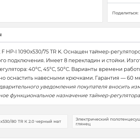
Поделиться:
ы
F НР-I 1090х530/75 TR K. Оснащен таймер-регулятор
го подключения. Имеет 8 перекладин и стойки. Изг
ятора: 40°С, 45°С, 50°С. Варианты времени работы: 
о оснастить навесными крючками. Гарантия — 60 м
едварительного уведомления покупателя вносить из
вное функциональное назначение таймер-регулятора
Электрический полотенцесуши
х530/80 TR К 2.0 черный мат
глянец