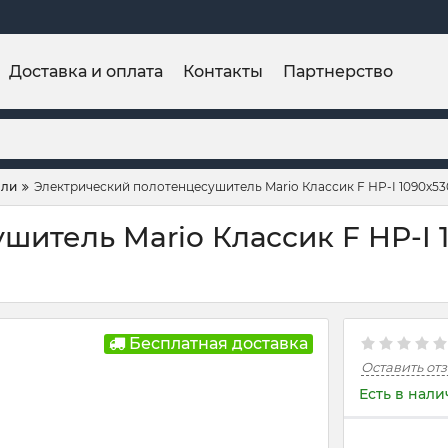
Доставка и оплата
Контакты
Партнерство
ели
Электрический полотенцесушитель Mario Классик F НР-I 1090х53
итель Mario Классик F НР-I 1
M
Бесплатная доставка
Оставить от
Есть в нал