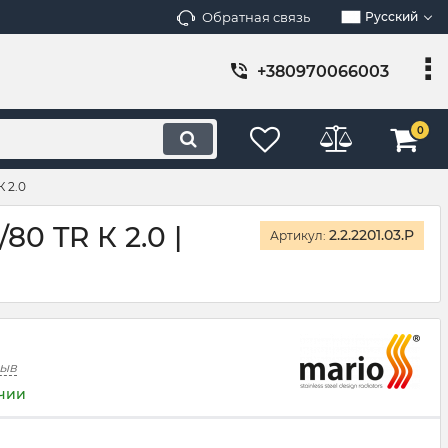
Обратная связь
Русский
+380970066003
0
 2.0
0 TR К 2.0 |
2.2.2201.03.P
Артикул:
зыв
ичии