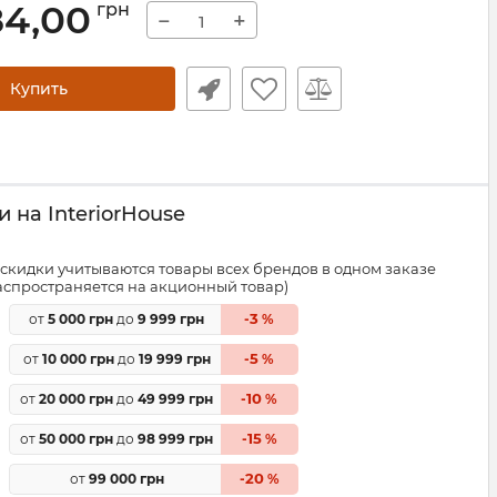
84,00
грн
−
+
Купить
 на InteriorHouse
скидки учитываются товары всех брендов в одном заказе
распространяется на акционный товар)
3
от
5 000 грн
до
9 999 грн
-
%
5
от
10 000 грн
до
19 999 грн
-
%
10
от
20 000 грн
до
49 999 грн
-
%
15
от
50 000 грн
до
98 999 грн
-
%
20
от
99 000 грн
-
%