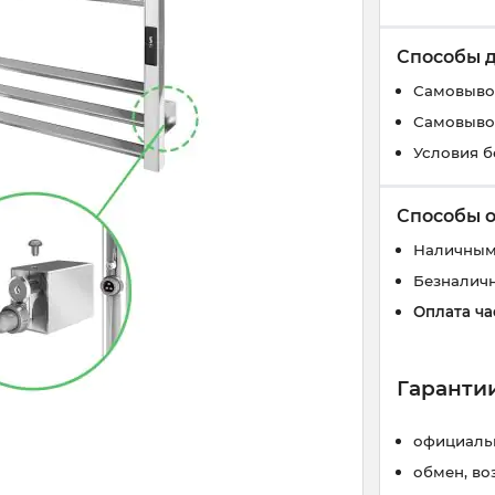
Способы 
Самовывоз
Самовывоз
Условия б
Способы 
Наличным
Безналич
Оплата ча
Гарантии
официальн
обмен, во