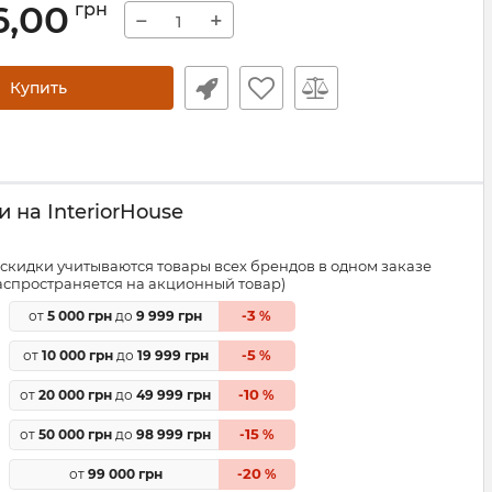
6,00
грн
−
+
Купить
 на InteriorHouse
скидки учитываются товары всех брендов в одном заказе
распространяется на акционный товар)
3
от
5 000 грн
до
9 999 грн
-
%
5
от
10 000 грн
до
19 999 грн
-
%
10
от
20 000 грн
до
49 999 грн
-
%
15
от
50 000 грн
до
98 999 грн
-
%
20
от
99 000 грн
-
%