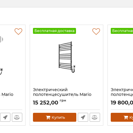
Бесплатная доставка
Бесплатна
Электрический
Электрич
 Mario
полотенцесушитель Mario
полотенце
0/85 TR К
Феникс-I 830х500/100 TR К
INOX Стелл
грн
15 252,00
19 800,
графит
бронза
Артикул:
2.2.1302.03.P-GR
Артикул:
2.1
Купить
К