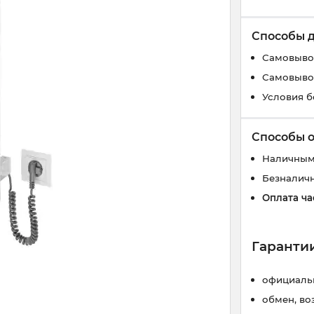
Способы 
Самовывоз
Самовывоз
Условия б
Способы 
Наличным
Безналич
Оплата ча
Гарантии
официальн
обмен, во