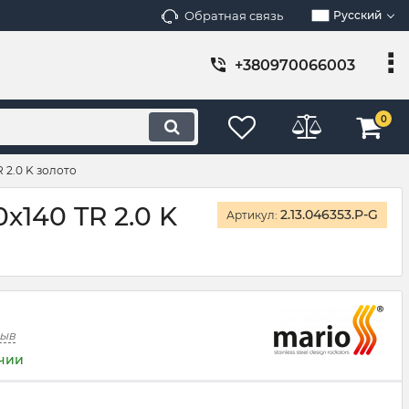
Обратная связь
Русский
+380970066003
0
 2.0 K золото
х140 TR 2.0 K
2.13.046353.P-G
Артикул:
зыв
ичии