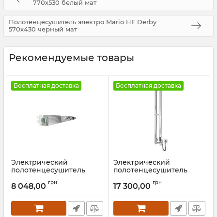
770х530 белый мат
Полотенцесушитель электро Mario HF Derby
570х430 черный мат
Рекомендуемые товары
Бесплатная доставка
Бесплатная доставка
Электрический
Электрический
полотенцесушитель
полотенцесушитель
Mario Аккордо-I
Mario e-INOX Стелла
грн
грн
30х630/85 золото лайт
1170х140 TR 2.0 K золото
8 048,00
17 300,00
сатин
лайт сатин
Артикул:
2.13.046003.0-GLS
Артикул:
2.13.052729.P-GLS