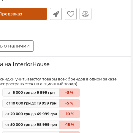
Предзаказ
ь о наличии
 на InteriorHouse
скидки учитываются товары всех брендов в одном заказе
распространяется на акционный товар)
3
от
5 000 грн
до
9 999 грн
-
%
5
от
10 000 грн
до
19 999 грн
-
%
10
от
20 000 грн
до
49 999 грн
-
%
15
от
50 000 грн
до
98 999 грн
-
%