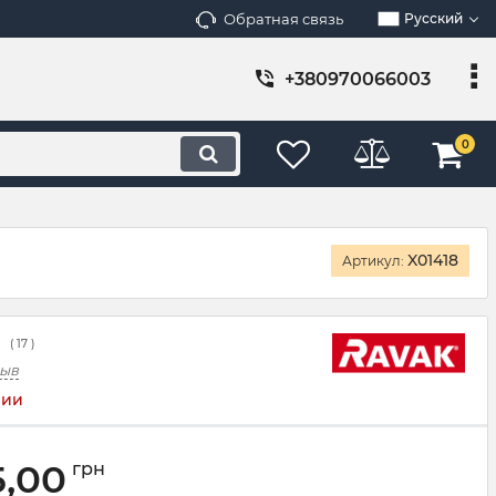
Обратная связь
Русский
+380970066003
0
X01418
Артикул:
(
17
)
зыв
чии
5,00
грн