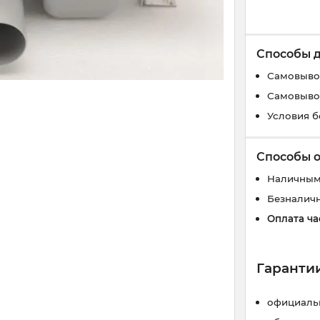
Способы 
Самовывоз
Самовывоз
Условия б
Способы 
Наличным
Безналич
Оплата ча
Гарантии
официальн