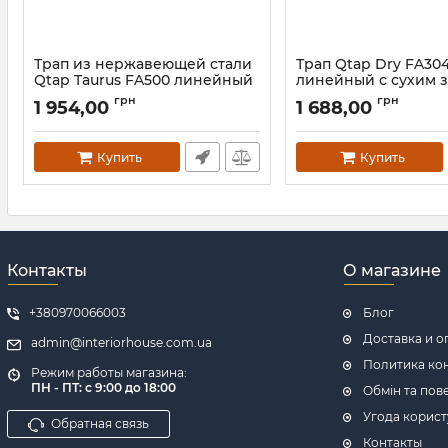
Трап из нержавеющей стали
Трап Qtap Dry FA30
Qtap Taurus FA500 линейный
линейный с сухим 
с сухим затвором
Артикул:
SD00038746
грн
грн
1 954,00
1 688,00
Артикул:
SD00052799
Купить
Купить
Контакты
О магазине
+380970066003
Блог
Доставка и о
admin@interiorhouse.com.ua
Политика ко
Режим работы магазина:
ПН - ПТ: с 9:00 до 18:00
Обмін та пов
Угода корист
Обратная связь
Контакты