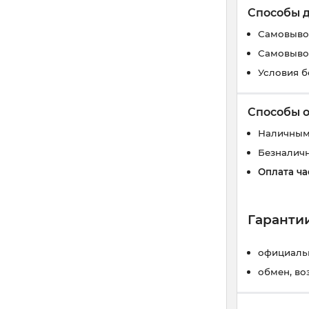
Способы 
Самовывоз
Самовывоз
Условия б
Способы 
Наличным
Безналич
Оплата ча
Гарантии
официальн
обмен, во