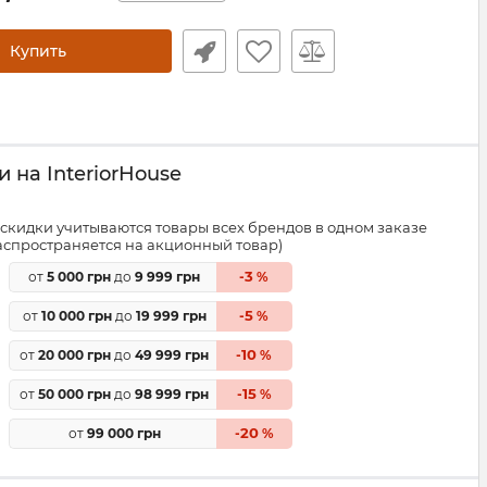
Купить
 на InteriorHouse
скидки учитываются товары всех брендов в одном заказе
распространяется на акционный товар)
3
от
5 000 грн
до
9 999 грн
-
%
5
от
10 000 грн
до
19 999 грн
-
%
10
от
20 000 грн
до
49 999 грн
-
%
15
от
50 000 грн
до
98 999 грн
-
%
20
от
99 000 грн
-
%