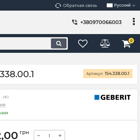
Обратная связь
Русский
+380970066003
0
338.00.1
154.338.00.1
Артикул:
(
6
)
зыв
ичии
2,00
грн
−
+