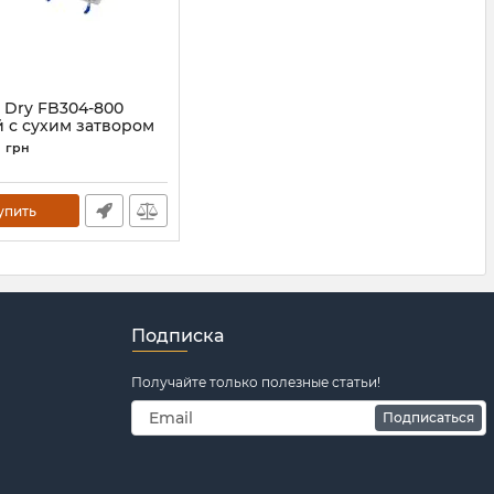
 Dry FB304-800
 с сухим затвором
0034833
грн
0
упить
Подписка
Получайте только полезные статьи!
Подписаться