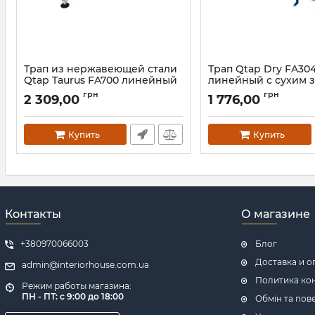
Трап из нержавеющей стали
Трап Qtap Dry FA30
Qtap Taurus FA700 линейный
линейный с сухим 
с сухим затвором
Артикул:
SD00038747
грн
грн
2 309,00
1 776,00
Артикул:
SD00051891
Купить
Купить
Контакты
О магазине
+380970066003
Блог
Доставка и о
admin@interiorhouse.com.ua
Политика ко
Режим работы магазина:
ПН - ПТ: с 9:00 до 18:00
Обмін та пов