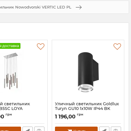
тильник Nowodvorski VERTIC LED PL
я доставка
й светильник
Уличный светильник Goldlux
-B5SC LOYA
Turyn GU10 1x10W IP44 BK
61-11A-B5SC
Артикул:
324764
грн
грн
00
1 196,00