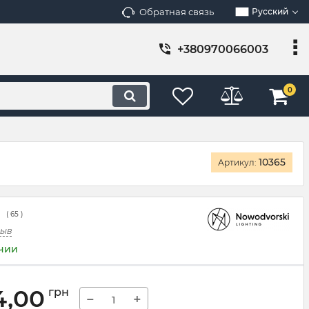
Обратная связь
Русский
+380970066003
0
10365
Артикул:
(
65
)
зыв
ичии
4,00
грн
−
+