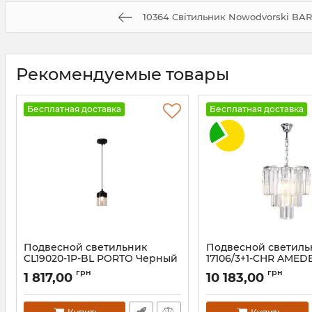
10364 Світильник Nowodvorski BA
Рекомендуемые товары
Бесплатная доставка
Бесплатная доставка
Подвесной светильник
Подвесной светиль
CL19020-1P-BL PORTO Черный
17106/3+1-CHR AMED
Артикул:
CL19020-1P-BL
Артикул:
17106/3+1-CHR
грн
грн
1 817,00
10 183,00