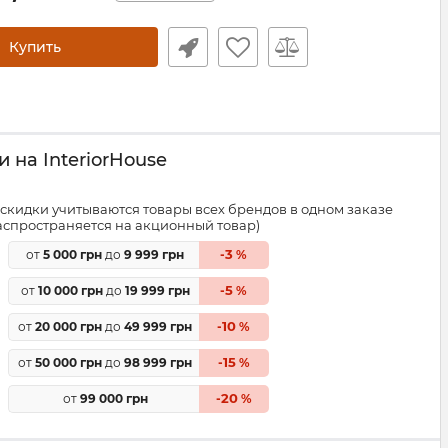
Купить
 на InteriorHouse
скидки учитываются товары всех брендов в одном заказе
распространяется на акционный товар)
3
от
5 000 грн
до
9 999 грн
-
%
5
от
10 000 грн
до
19 999 грн
-
%
10
от
20 000 грн
до
49 999 грн
-
%
15
от
50 000 грн
до
98 999 грн
-
%
20
от
99 000 грн
-
%