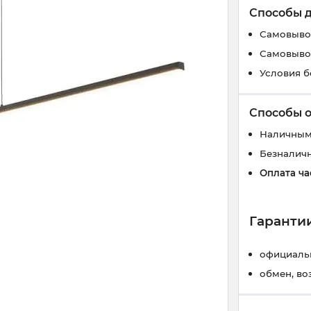
Способы 
Самовывоз
Самовывоз
Условия б
Способы 
Наличным
Безналич
Оплата ча
Гарантии
официальн
обмен, во