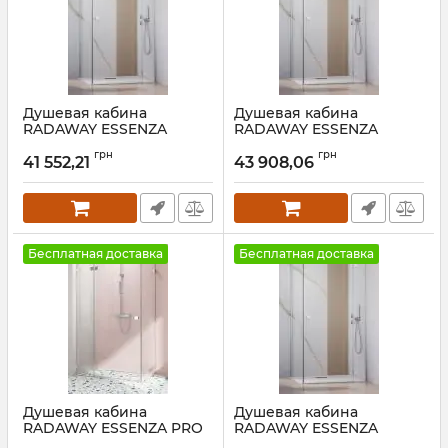
Душевая кабина
Душевая кабина
RADAWAY ESSENZA
RADAWAY ESSENZA
CHROME KDJ+S 70
CHROME KDJ+S 110 Левая
грн
грн
Правая
41 552,21
43 908,06
Артикул:
1385043-01-01L+1384053-
01-01
Артикул:
1385044-01-
01R+1384048-01-01
Бесплатная доставка
Бесплатная доставка
Душевая кабина
Душевая кабина
RADAWAY ESSENZA PRO
RADAWAY ESSENZA
CHROME KDJ+S 110 Левая
CHROME KDJ+S 100