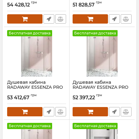
грн
грн
Правая
54 428,12
51 828,57
Артикул:
1385042-54-01R+384052-
54-01
Артикул:
10097090-01-
01R+10098100-01-01
Бесплатная доставка
Бесплатная доставка
Душевая кабина
Душевая кабина
RADAWAY ESSENZA PRO
RADAWAY ESSENZA PRO
CHROME KDJ+S 90
CHROME KDJ+S 80
грн
грн
Правая
Правая
53 412,67
52 397,22
Артикул:
10097090-01-
Артикул:
10097090-01-
01R+10098090-01-01
01R+10098080-01-01
Бесплатная доставка
Бесплатная доставка