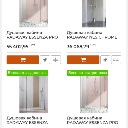
Душевая кабина
Душевая кабина
RADAWAY ESSENZA PRO
RADAWAY NES CHROME
CHROME KDJ+S 100
KDJ I+S 80 Левая
грн
грн
Левая
55 402,95
36 068,79
Артикул:
10022100-01-
01L+10039080-01-01
Артикул:
10097100-01-
01L+10098100-01-01
Бесплатная доставка
Бесплатная доставка
Душевая кабина
Душевая кабина
RADAWAY ESSENZA
RADAWAY ESSENZA PRO
CHROME KDJ+S 80 Левая
CHROME KDJ+S 90 Левая