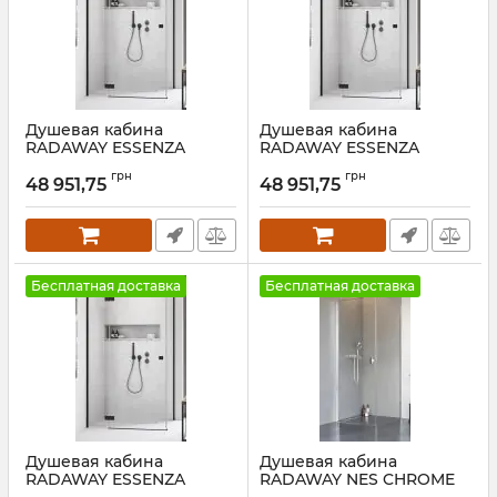
Душевая кабина
Душевая кабина
RADAWAY ESSENZA
RADAWAY ESSENZA
BLACK KDJ+S 80 Левая
BLACK KDJ+S 75 Левая
грн
грн
48 951,75
48 951,75
Артикул:
1385044-54-01L+384051-
Артикул:
1385044-54-01L+384049-
54-01
54-01
Бесплатная доставка
Бесплатная доставка
Душевая кабина
Душевая кабина
RADAWAY ESSENZA
RADAWAY NES CHROME