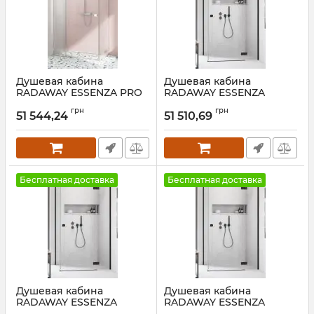
Душевая кабина
Душевая кабина
RADAWAY ESSENZA PRO
RADAWAY ESSENZA
CHROME KDJ+S 70
BLACK KDJ+S 80 Правая
грн
грн
Правая
51 544,24
51 510,69
Артикул:
1385042-54-01R+384051-
54-01
Артикул:
10097090-01-
01R+10098070-01-01
Бесплатная доставка
Бесплатная доставка
Душевая кабина
Душевая кабина
RADAWAY ESSENZA
RADAWAY ESSENZA
BLACK KDJ+S 75 Правая
BLACK KDJ+S 70 Правая