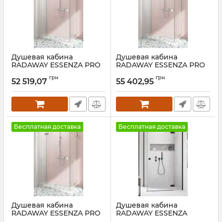
Душевая кабина
Душевая кабина
RADAWAY ESSENZA PRO
RADAWAY ESSENZA PRO
CHROME KDJ+S 70 Левая
CHROME KDJ+S 110
грн
грн
Правая
52 519,07
55 402,95
Артикул:
10097100-01-
01L+10098070-01-01
Артикул:
10097090-01-
01R+10098110-01-01
Бесплатная доставка
Бесплатная доставка
Душевая кабина
Душевая кабина
RADAWAY ESSENZA PRO
RADAWAY ESSENZA
CHROME KDJ+S 100
BLACK KDJ+S 100 Правая