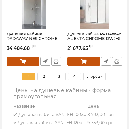
Душевая кабина
Душова кабіна RADAWAY
RADAWAY NES CHROME
ALIENTA CHROME DWJ+S
KDJ I+S 70 Правая
90
грн
грн
34 484,68
21 677,65
Артикул:
10022090-01-
Артикул:
10260100-01-
01R+10039070-01-01
01+10270090-01-01
1
2
3
4
вперёд »
Цены на душевые кабины - форма
прямоугольная
Название
Цена
✔️ Душевая кабина SANTEH 100x80 черная, без поддона 32180
8 793,00 грн
⭐ Душевая кабина SANTEH 120x80 черная, без поддона 32280
9 353,00 грн