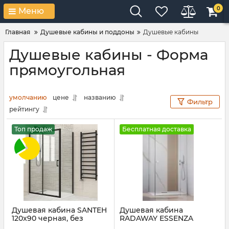
0
Меню
Главная
Душевые кабины и поддоны
Душевые кабины
Душевые кабины - Форма
прямоугольная
умолчанию
цене
названию
Фильтр
рейтингу
Топ продаж
Бесплатная доставка
Душевая кабина SANTEH
Душевая кабина
120x90 черная, без
RADAWAY ESSENZA
поддона 38912
CHROME KDJ+S 110