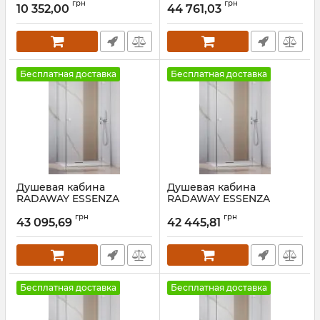
грн
грн
Правая
10 352,00
44 761,03
Артикул:
NAVARA59819
Артикул:
1385044-01-01R+1384053-
01-01
Бесплатная доставка
Бесплатная доставка
Душевая кабина
Душевая кабина
RADAWAY ESSENZA
RADAWAY ESSENZA
CHROME KDJ+S 90
CHROME KDJ+S 80
грн
грн
Правая
Правая
43 095,69
42 445,81
Артикул:
1385044-01-01R+1384050-
Артикул:
1385044-01-01R+1384051-
01-01
01-01
Бесплатная доставка
Бесплатная доставка