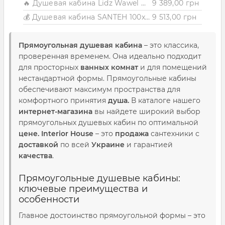
🔥 Душевая кабина Lidz Wawel SC100x80.SAT.LOW.FR, стекло Frost 5 мм без поддона
9 389,00 грн
💰 Душевая кабина SANTEH 100x80 черная, без поддона 38810
9 513,00 грн
Прямоугольная душевая кабина
– это классика,
проверенная временем. Она идеально подходит
для просторных
ванных комнат
и для помещений
нестандартной формы. Прямоугольные кабины
обеспечивают максимум пространства для
комфортного принятия
душа.
В каталоге нашего
интернет-магазина
вы найдете широкий выбор
прямоугольных душевых кабин по оптимальной
цене. Interior House
– это
продажа
сантехники с
доставкой
по всей
Украине
и гарантией
качества
.
Прямоугольные душевые кабины:
ключевые преимущества и
особенности
Главное достоинство прямоугольной формы – это