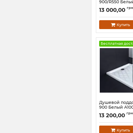
900/R550 Белы
Артикул:
134A100
гр
13 000,00
Купить
Бесплатная дост
Душевой подд
900 Белый А10
Артикул:
131A100
грн
13 200,00
Купить