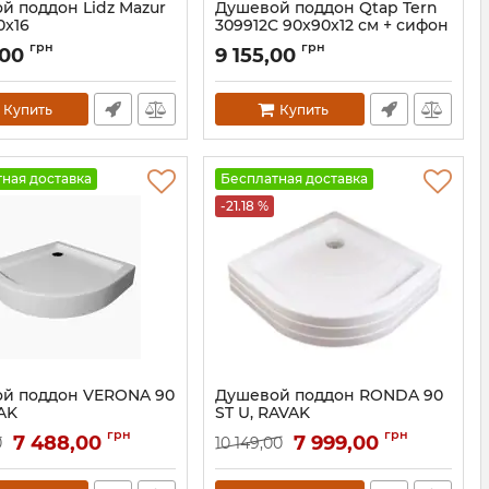
й поддон Lidz Mazur
Душевой поддон Qtap Tern
0x16
309912C 90x90x12 см + сифон
SD00047010
Артикул:
SD00046988
грн
грн
,00
9 155,00
Купить
Купить
ная доставка
Бесплатная доставка
-21.18 %
й поддон VERONA 90
Душевой поддон RONDA 90
AK
ST U, RAVAK
XАU0000035
Артикул:
XAU0000001
грн
грн
7 488,00
7 999,00
0
10 149,00