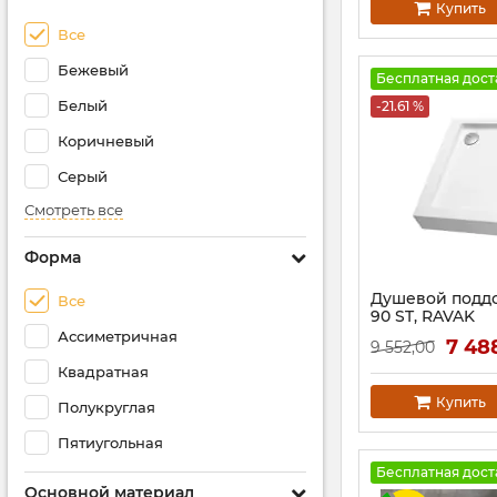
Купить
Все
Бежевый
Бесплатная дост
Белый
-21.61 %
Коричневый
Серый
Смотреть все
Форма
Душевой подд
Все
90 ST, RAVAK
Ассиметричная
Артикул:
XАU00000
7 48
9 552,00
Квадратная
Купить
Полукруглая
Пятиугольная
Бесплатная дост
Основной материал