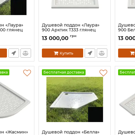
н «Лаура»
Душевой поддон «Лаура»
Душево
00 глянец
900 Арктик Т333 глянец
900 Бе
Артикул:
138T333
Артикул:
н
грн
13 000,00
13 00
Купить
авка
Бесплатная доставка
Бесплат
он «Жасмин»
Душевой поддон «Белла»
Душево