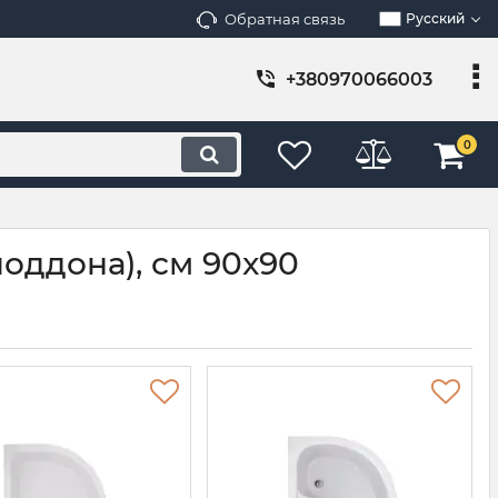
Обратная связь
Русский
+380970066003
0
оддона), см 90x90