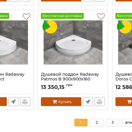
авка
Бесплатная доставка
Бесплат
он Radaway
Душевой поддон Radaway
Душево
ct
Patmos B 900x900x160
Doros 
елый
белый
Stone 
грн
13 350,15
12 58
3
Артикул:
4T99155-03
Артикул:
Купить
1
2
3
впе