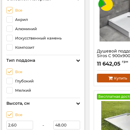
Все
Акрил
Алюминий
Искусственный камень
Композит
Душевой подд
Siros C 900x90
Тип поддона
Артикул:
SBC9917-1
грн
11 642,05
Все
Купить
Глубокий
Мелкий
Бесплатная дост
Высота, см
Все
-