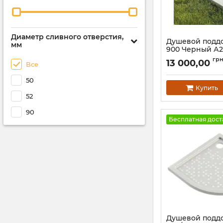
Диаметр сливного отверстия,
Душевой поддо
мм
900 Черный А2
Артикул:
138A200
гр
13 000,00
Все
50
Купить
52
90
Бесплатная дост
Душевой подд