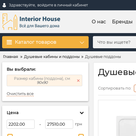
Здравствуйте,
войдите в личный кабинет
О нас
Бренды
Каталог товаров
Главная
Душевые кабины и поддоны
Душевые поддоны
Вы выбрали:
Душевые
Размер кабины (поддона), см:
90x90
Сортировать по:
Очистить все
Цена
-
грн