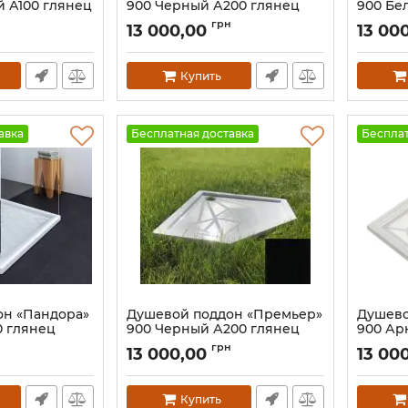
й А100 глянец
900 Черный А200 глянец
900 Бе
Артикул:
132A200
Артикул:
н
грн
13 000,00
13 00
Купить
авка
Бесплатная доставка
Бесплат
он «Пандора»
Душевой поддон «Премьер»
Душево
0 глянец
900 Черный А200 глянец
900 Ар
Артикул:
129A200
Артикул:
грн
13 000,00
13 00
Купить