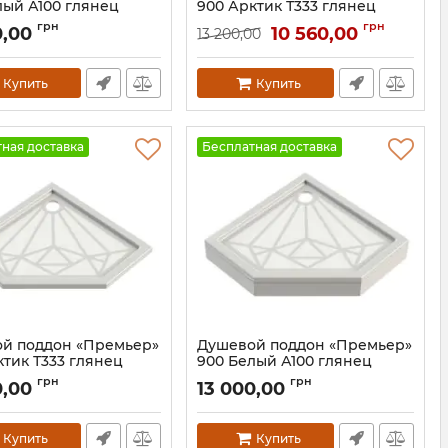
лый А100 глянец
900 Арктик Т333 глянец
132A100
Артикул:
131T333
грн
грн
0,00
10 560,00
13 200,00
Купить
Купить
ная доставка
Бесплатная доставка
й поддон «Премьер»
Душевой поддон «Премьер»
ктик Т333 глянец
900 Белый А100 глянец
129T333
Артикул:
129A100
грн
грн
0,00
13 000,00
Купить
Купить