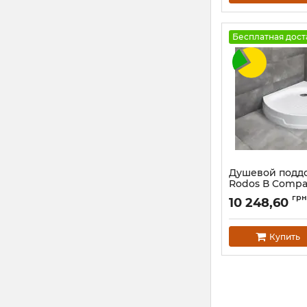
Бесплатная дост
Душевой подд
Rodos В Compa
900x900x165 б
грн
10 248,60
Артикул:
4D99155-0
Купить