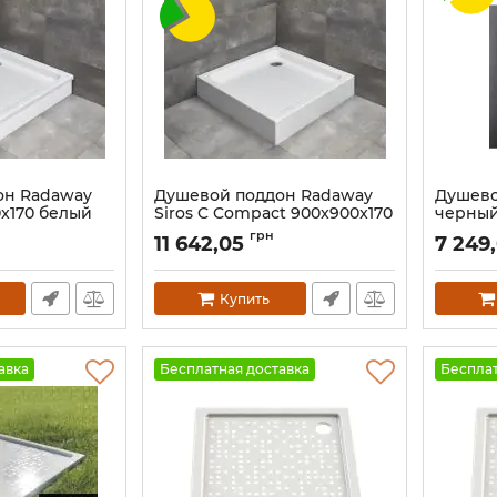
он Radaway
Душевой поддон Radaway
Душево
0x170 белый
Siros C Compact 900x900x170
черный
белый
ASIGN
грн
11 642,05
7 249
Артикул:
SBC9917-2
Артикул:
Купить
авка
Бесплатная доставка
Бесплат