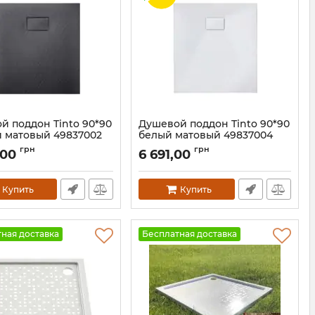
й поддон Tinto 90*90
Душевой поддон Tinto 90*90
 матовый 49837002
белый матовый 49837004
ATURA
ASIGNATURA
грн
грн
,00
6 691,00
49837002
Артикул:
49837004
Купить
Купить
ная доставка
Бесплатная доставка