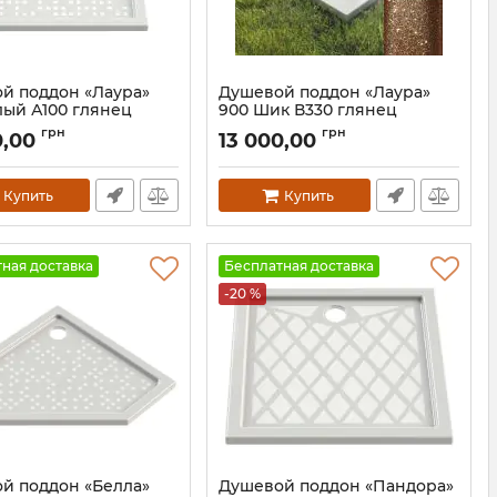
й поддон «Лаура»
Душевой поддон «Лаура»
лый А100 глянец
900 Шик В330 глянец
138A100
Артикул:
138B330
грн
грн
0,00
13 000,00
Купить
Купить
ная доставка
Бесплатная доставка
-20 %
й поддон «Белла»
Душевой поддон «Пандора»