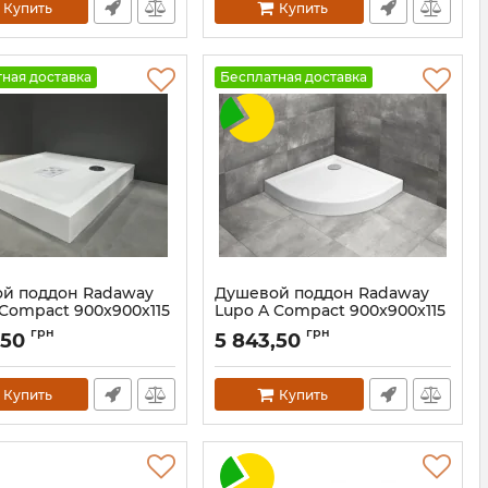
Купить
Купить
ная доставка
Бесплатная доставка
й поддон Radaway
Душевой поддон Radaway
 Compact 900x900x115
Lupo A Compact 900x900x115
LUC9090115-05
Артикул:
LUA9090115-05
грн
грн
,50
5 843,50
Купить
Купить