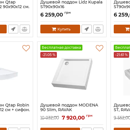
он Qtap
Душевой поддон Lidz Kupala
Душево
 90x90x12 см.
ST90x90x16
ST90x9
Артикул:
SD00047001
Артикул:
грн
6 259,00
6 259
92
Купить
Бесплатная доставка
Бесплат
-21.05 %
-21.61 %
н Qtap Robin
Душевой поддон MODENA
Душево
12 см + сифон.
90 Slim, RAVAK
ST, RAV
85
Артикул:
XАU0000031
Артикул:
грн
7 920,00
10 032,00
9 552,0