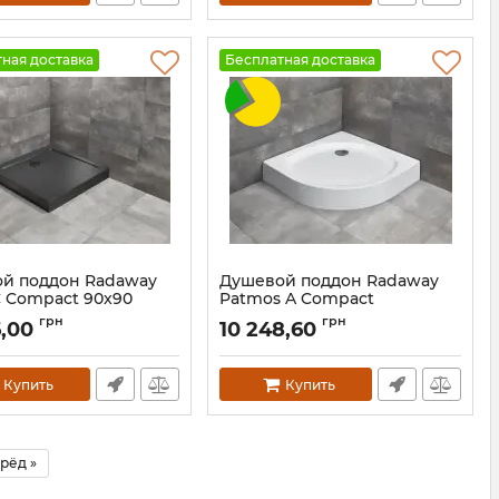
ная доставка
Бесплатная доставка
й поддон Radaway
Душевой поддон Radaway
C Compact 90x90
Patmos A Compact
черный
900x900x160 белый
грн
грн
6,00
10 248,60
SDRC9090-05-54S
Артикул:
4S99155-05
Купить
Купить
рёд »