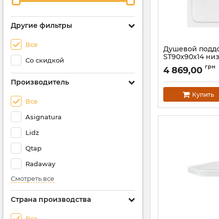
Другие фильтры
Все
Душевой подд
ST90x90х14 низ
Со скидкой
квадратный, д
грн
4 869,00
52 мм Lidz
Производитель
Артикул:
SD0005113
Купить
Все
Asignatura
Lidz
Qtap
Radaway
Смотреть все
Страна производства
Все