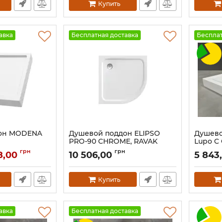
Купить
авка
Бесплатная доставка
Бесплат
он MODENA
Душевой поддон ELIPSO
Душево
PRO-90 CHROME, RAVAK
Lupo C
11
Артикул:
XA247701010
Артикул:
грн
грн
8,00
10 506,00
5 843
Купить
авка
Бесплатная доставка