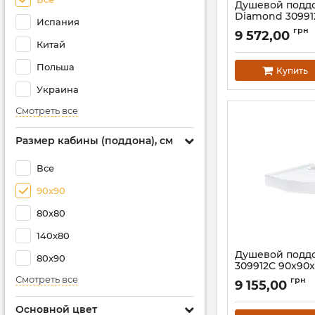
Душевой подд
Diamond 309912
Испания
+ сифон.
грн
9 572,00
Артикул:
SD000469
Китай
Польша
Купить
Украина
Смотреть все
Размер кабины (поддона), см
Все
90x90
80x80
140x80
Душевой поддо
80x90
309912C 90x90x
Смотреть все
Артикул:
SD000469
грн
9 155,00
Основной цвет