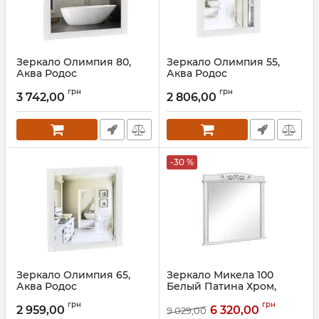
Зеркало Олимпия 80,
Зеркало Олимпия 55,
Аква Родос
Аква Родос
Артикул:
АР000001140
Артикул:
АР000001138
грн
грн
3 742,00
2 806,00
-30 %
Зеркало Олимпия 65,
Зеркало Микела 100
Аква Родос
Белый Патина Хром,
Аква Родос
Артикул:
АР000001139
грн
грн
2 959,00
6 320,00
9 029,00
Артикул:
АР000001099