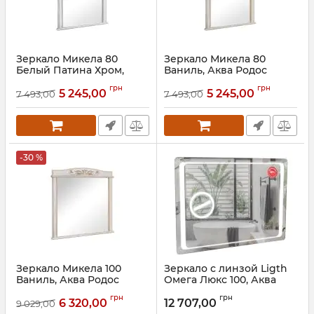
Зеркало Микела 80
Зеркало Микела 80
Белый Патина Хром,
Ваниль, Аква Родос
Аква Родос
Артикул:
АР000001110
грн
грн
5 245,00
5 245,00
7 493,00
7 493,00
Артикул:
АР000001101
-30 %
Зеркало Микела 100
Зеркало с линзой Ligth
Ваниль, Аква Родос
Омега Люкс 100, Аква
Родос
Артикул:
АР000001108
грн
грн
6 320,00
12 707,00
9 029,00
Артикул:
АР000018504