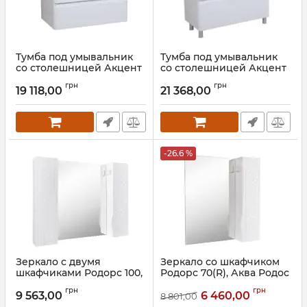
Тумба под умывальник
Тумба под умывальник
со столешницей Акцент
со столешницей Акцент
80, Аква Родос
80, Аква Родос
грн
грн
19 118,00
21 368,00
Артикул:
АР000040135
Артикул:
АР000040136
-26.6 %
Зеркало с двумя
Зеркало со шкафчиком
шкафчиками Родорс 100,
Родорс 70(R), Аква Родос
Аква Родос
Артикул:
АР000001176
грн
грн
9 563,00
6 460,00
8 801,00
Артикул:
АР000001173