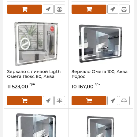
Зеркало с линзой Ligth
Зеркало Омега 100, Аква
Омега Люкс 80, Аква
Родос
Родос
Артикул:
АР000001225
грн
грн
11 523,00
10 167,00
Артикул:
АР000018505