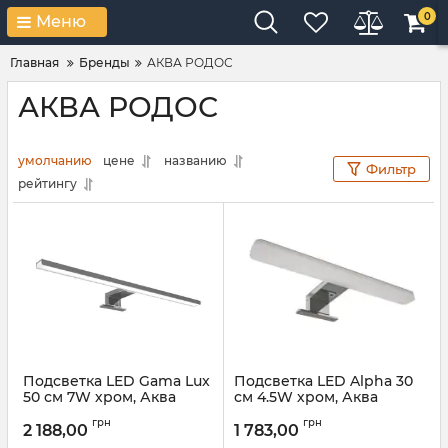
0
Меню
Главная
Бренды
АКВА РОДОС
АКВА РОДОС
умолчанию
цене
названию
Фильтр
рейтингу
Подсветка LED Gama Lux
Подсветка LED Alpha 30
50 см 7W хром, Аква
см 4.5W хром, Аква
Родос
Родос
грн
грн
2 188,00
1 783,00
Артикул:
АР000039886
Артикул:
АР000039887