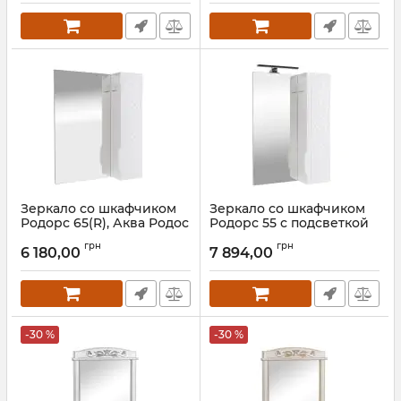
Зеркало со шкафчиком
Зеркало со шкафчиком
Родорс 65(R), Аква Родос
Родорс 55 с подсветкой
(R), Аква Родос
Артикул:
АР000001175
грн
грн
6 180,00
7 894,00
Артикул:
АР000040355
-30 %
-30 %