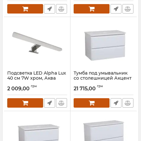
Подсветка LED Alpha Lux
Тумба под умывальник
40 см 7W хром, Аква
со столешницей Акцент
Родос
100, Аква Родос
грн
грн
2 009,00
21 715,00
Артикул:
АР000039885
Артикул:
АР000040133