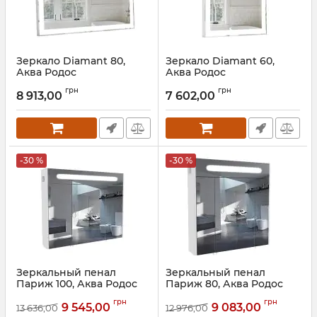
Зеркало Diamant 80,
Зеркало Diamant 60,
Аква Родос
Аква Родос
Артикул:
АР000036293
Артикул:
АР000036292
грн
грн
8 913,00
7 602,00
-30 %
-30 %
Зеркальный пенал
Зеркальный пенал
Париж 100, Аква Родос
Париж 80, Аква Родос
Артикул:
АР000001162
Артикул:
АР000001164
грн
грн
9 545,00
9 083,00
13 636,00
12 976,00